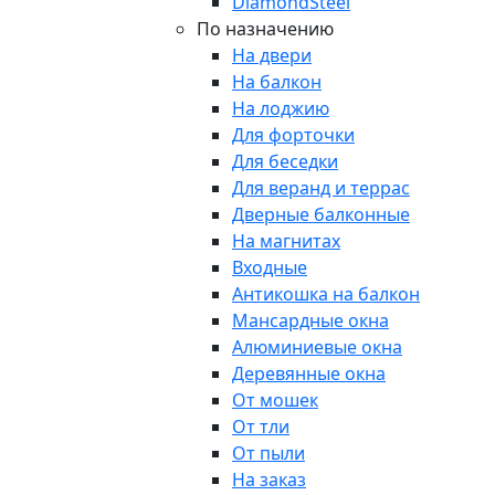
DiamondSteel
По назначению
На двери
На балкон
На лоджию
Для форточки
Для беседки
Для веранд и террас
Дверные балконные
На магнитах
Входные
Антикошка на балкон
Мансардные окна
Алюминиевые окна
Деревянные окна
От мошек
От тли
От пыли
На заказ