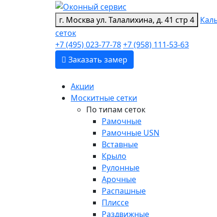
г. Москва
ул. Талалихина, д. 41 стр 4
Кал
сеток
+7 (495) 023-77-78
+7 (958) 111-53-63
Заказать замер
Акции
Москитные сетки
По типам сеток
Рамочные
Рамочные USN
Вставные
Крыло
Рулонные
Арочные
Распашные
Плиссе
Раздвижные