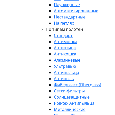
Плунжерные
Автоматизированные
Нестандартные
На петлях
По типам полотен
Стандарт
Антимошка
Антиптица
Антикошка
Алюминевые
Ультравью
Антипыльца
Антипыль
Фибергласс (Fiberglass)
Сетки-фильтры
Солнцезащитные
Poll-tex Антипыльца
Металлические