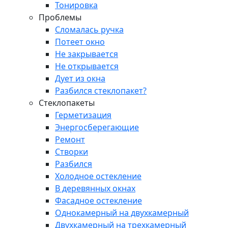
Тонировка
Проблемы
Сломалась ручка
Потеет окно
Не закрывается
Не открывается
Дует из окна
Разбился стеклопакет?
Стеклопакеты
Герметизация
Энергосберегающие
Ремонт
Створки
Разбился
Холодное остекление
В деревянных окнах
Фасадное остекление
Однокамерный на двухкамерный
Двухкамерный на трехкамерный