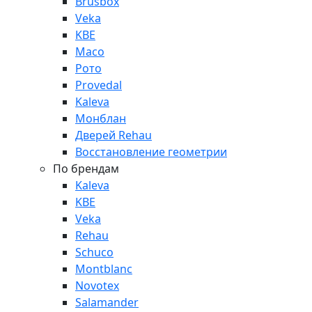
Brusbox
Veka
KBE
Maco
Рото
Provedal
Kaleva
Монблан
Дверей Rehau
Восстановление геометрии
По брендам
Kaleva
KBE
Veka
Rehau
Schuco
Montblanc
Novotex
Salamander