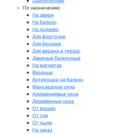
DiamondSteel
По назначению
На двери
На балкон
На лоджию
Для форточки
Для беседки
Для веранд и террас
Дверные балконные
На магнитах
Входные
Антикошка на балкон
Мансардные окна
Алюминиевые окна
Деревянные окна
От мошек
От тли
От пыли
На заказ