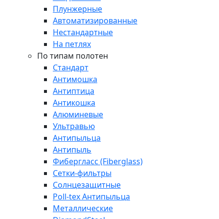
Плунжерные
Автоматизированные
Нестандартные
На петлях
По типам полотен
Стандарт
Антимошка
Антиптица
Антикошка
Алюминевые
Ультравью
Антипыльца
Антипыль
Фибергласс (Fiberglass)
Сетки-фильтры
Солнцезащитные
Poll-tex Антипыльца
Металлические