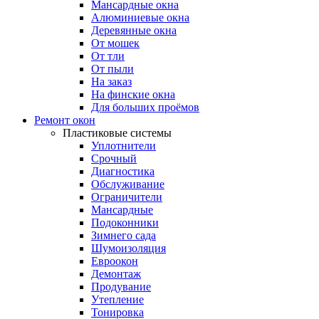
Мансардные окна
Алюминиевые окна
Деревянные окна
От мошек
От тли
От пыли
На заказ
На финские окна
Для больших проёмов
Ремонт окон
Пластиковые системы
Уплотнители
Срочный
Диагностика
Обслуживание
Ограничители
Мансардные
Подоконники
Зимнего сада
Шумоизоляция
Евроокон
Демонтаж
Продувание
Утепление
Тонировка