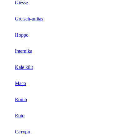
Giesse
Gretsch-unitas
Hoppe
Internika
Kale kilit
Maco
Romb
Roto
Сатурн