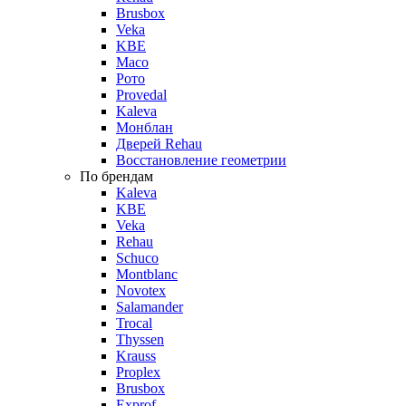
Brusbox
Veka
KBE
Maco
Рото
Provedal
Kaleva
Монблан
Дверей Rehau
Восстановление геометрии
По брендам
Kaleva
KBE
Veka
Rehau
Schuco
Montblanc
Novotex
Salamander
Trocal
Thyssen
Krauss
Proplex
Brusbox
Exprof