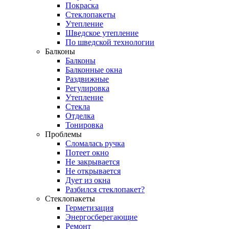
Покраска
Стеклопакеты
Утепление
Шведское утепление
По шведской технологии
Балконы
Балконы
Балконные окна
Раздвижные
Регулировка
Утепление
Стекла
Отделка
Тонировка
Проблемы
Сломалась ручка
Потеет окно
Не закрывается
Не открывается
Дует из окна
Разбился стеклопакет?
Стеклопакеты
Герметизация
Энергосберегающие
Ремонт