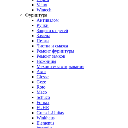
Velux
Wintech
Фурнитура
Антивзлом
Ручки
Защита от детей
Замена
Петли
Чистка и смазка
Ремонт фурнитуры
Ремонт замков
Ножницы
Механизмы открывания
Axor
Giesse
Geze
Roto
Maco
Schuco
Fornax
FUHR
Gretsch-Unitas
Winkhaus
Elementis