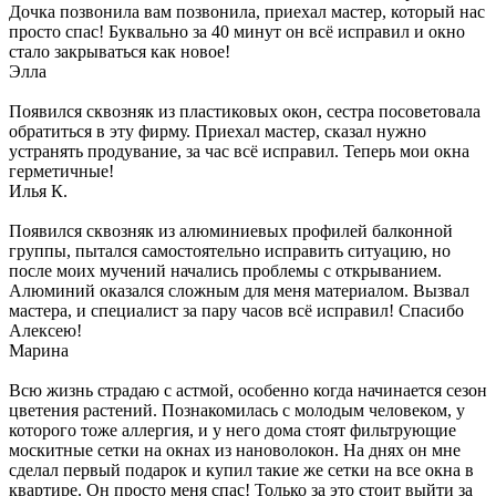
Дочка позвонила вам позвонила, приехал мастер, который нас
просто спас! Буквально за 40 минут он всё исправил и окно
стало закрываться как новое!
Элла
Появился сквозняк из пластиковых окон, сестра посоветовала
обратиться в эту фирму. Приехал мастер, сказал нужно
устранять продувание, за час всё исправил. Теперь мои окна
герметичные!
Илья К.
Появился сквозняк из алюминиевых профилей балконной
группы, пытался самостоятельно исправить ситуацию, но
после моих мучений начались проблемы с открыванием.
Алюминий оказался сложным для меня материалом. Вызвал
мастера, и специалист за пару часов всё исправил! Спасибо
Алексею!
Марина
Всю жизнь страдаю с астмой, особенно когда начинается сезон
цветения растений. Познакомилась с молодым человеком, у
которого тоже аллергия, и у него дома стоят фильтрующие
москитные сетки на окнах из нановолокон. На днях он мне
сделал первый подарок и купил такие же сетки на все окна в
квартире. Он просто меня спас! Только за это стоит выйти за