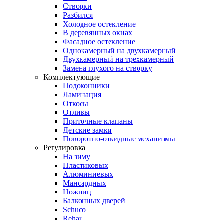
Створки
Разбился
Холодное остекление
В деревянных окнах
Фасадное остекление
Однокамерный на двухкамерный
Двухкамерный на трехкамерный
Замена глухого на створку
Комплектующие
Подоконники
Ламинация
Откосы
Отливы
Приточные клапаны
Детские замки
Поворотно-откидные механизмы
Регулировка
На зиму
Пластиковых
Алюминиевых
Мансардных
Ножниц
Балконных дверей
Schuco
Rehau