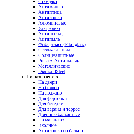
Стандарт
Антимошка
Антиптица
Антикошка
Алюминевые
Ультравью
Антипыльца
Антипыль
Фибергласс (Fiberglass)
Сетки-фильтры
Солнцезащитные
Poll-tex Антипыльца
Металлические
DiamondSteel
По назначению
На двери
На балкон
На лоджию
Для форточки
Для беседки
Для веранд и террас
Дверные балконные
На магнитах
Входные
Антикошка на балкон