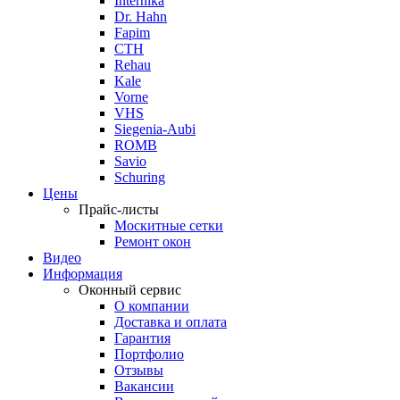
Internika
Dr. Hahn
Fapim
СТН
Rehau
Kale
Vorne
VHS
Siegenia-Aubi
ROMB
Savio
Schuring
Цены
Прайс-листы
Москитные сетки
Ремонт окон
Видео
Информация
Оконный сервис
О компании
Доставка и оплата
Гарантия
Портфолио
Отзывы
Вакансии