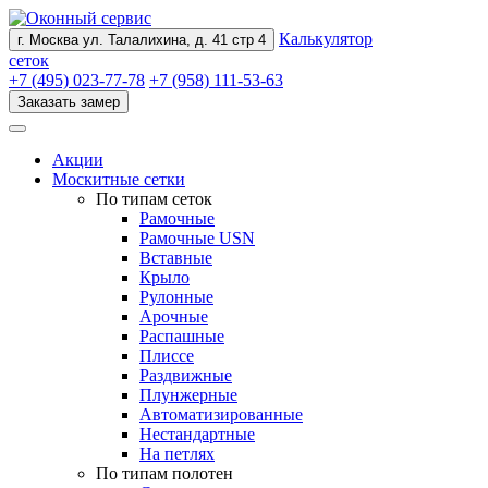
Калькулятор
г. Москва
ул. Талалихина, д. 41 стр 4
сеток
+7 (495) 023-77-78
+7 (958) 111-53-63
Заказать замер
Акции
Москитные сетки
По типам сеток
Рамочные
Рамочные USN
Вставные
Крыло
Рулонные
Арочные
Распашные
Плиссе
Раздвижные
Плунжерные
Автоматизированные
Нестандартные
На петлях
По типам полотен