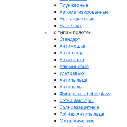
Плунжерные
Автоматизированные
Нестандартные
На петлях
По типам полотен
Стандарт
Антимошка
Антиптица
Антикошка
Алюминевые
Ультравью
Антипыльца
Антипыль
Фибергласс (Fiberglass)
Сетки-фильтры
Солнцезащитные
Poll-tex Антипыльца
Металлические