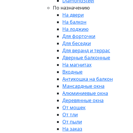
DiamondSteel
По назначению
На двери
На балкон
На лоджию
Для форточки
Для беседки
Для веранд и террас
Дверные балконные
На магнитах
Входные
Антикошка на балкон
Мансардные окна
Алюминиевые окна
Деревянные окна
От мошек
От тли
От пыли
На заказ