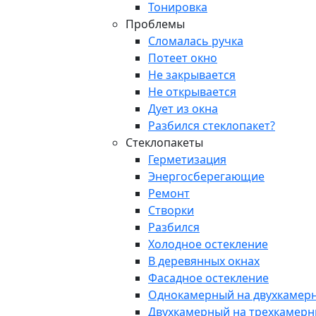
Тонировка
Проблемы
Сломалась ручка
Потеет окно
Не закрывается
Не открывается
Дует из окна
Разбился стеклопакет?
Стеклопакеты
Герметизация
Энергосберегающие
Ремонт
Створки
Разбился
Холодное остекление
В деревянных окнах
Фасадное остекление
Однокамерный на двухкамер
Двухкамерный на трехкамер