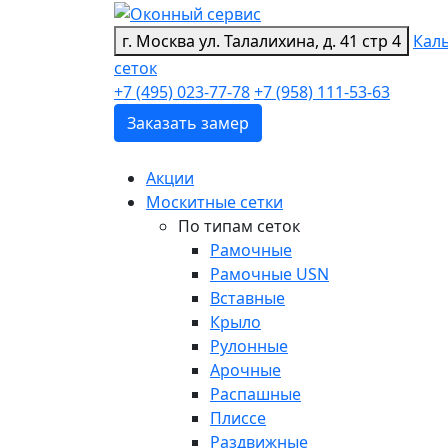
г. Москва
ул. Талалихина, д. 41 стр 4
Кал
сеток
+7 (495) 023-77-78
+7 (958) 111-53-63
Заказать замер
Акции
Москитные сетки
По типам сеток
Рамочные
Рамочные USN
Вставные
Крыло
Рулонные
Арочные
Распашные
Плиссе
Раздвижные