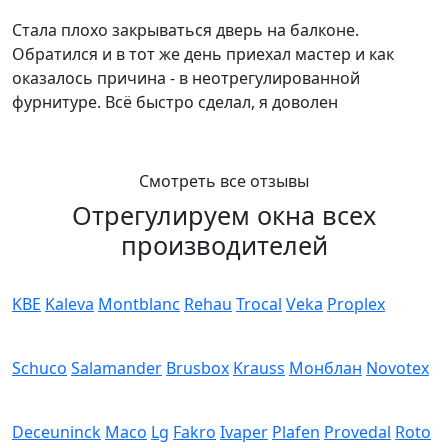
Стала плохо закрываться дверь на балконе.
Обратился и в тот же день приехал мастер и как
оказалось причина - в неотрегулированной
фурнитуре. Всё быстро сделал, я доволен
Смотреть все отзывы
Отрегулируем окна всех
производителей
KBE
Kaleva
Montblanc
Rehau
Trocal
Veka
Proplex
Schuco
Salamander
Brusbox
Krauss
Монблан
Novotex
Deceuninck
Maco
Lg
Fakro
Ivaper
Plafen
Provedal
Roto