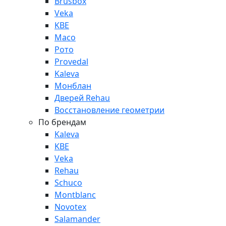
Brusbox
Veka
KBE
Maco
Рото
Provedal
Kaleva
Монблан
Дверей Rehau
Восстановление геометрии
По брендам
Kaleva
KBE
Veka
Rehau
Schuco
Montblanc
Novotex
Salamander