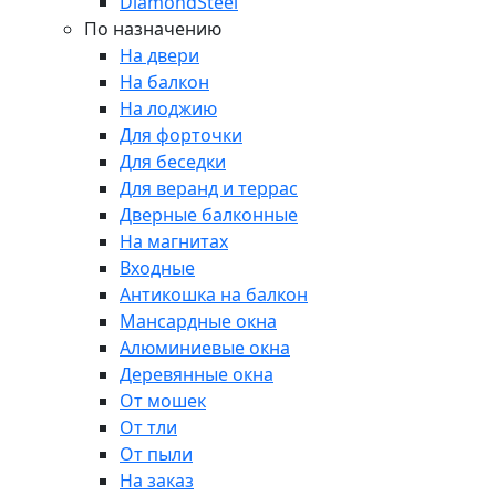
DiamondSteel
По назначению
На двери
На балкон
На лоджию
Для форточки
Для беседки
Для веранд и террас
Дверные балконные
На магнитах
Входные
Антикошка на балкон
Мансардные окна
Алюминиевые окна
Деревянные окна
От мошек
От тли
От пыли
На заказ