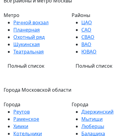
Все районы и метро Москвы
Метро
Районы
Речной вокзал
ЦАО
Планерная
САО
Охотный ряд
СВАО
Щукинская
ВАО
Театральная
ЮВАО
Полный список
Полный список
Города Московской области
Города
Города
Реутов
Дзержинский
Раменское
Мытищи
Химки
Люберцы
Котельники
Балашиха