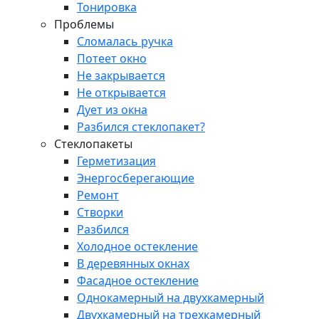
Тонировка
Проблемы
Сломалась ручка
Потеет окно
Не закрывается
Не открывается
Дует из окна
Разбился стеклопакет?
Стеклопакеты
Герметизация
Энергосберегающие
Ремонт
Створки
Разбился
Холодное остекление
В деревянных окнах
Фасадное остекление
Однокамерный на двухкамерный
Двухкамерный на трехкамерный