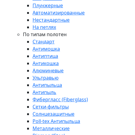
Плунжерные
Автоматизированные
Нестандартные
На петлях
По типам полотен
Стандарт
Антимошка
Антиптица
Антикошка
Алюминевые
Ультравью
Антипыльца
Антипыль
Фибергласс (Fiberglass)
Сетки-фильтры
Солнцезащитные
Poll-tex Антипыльца
Металлические