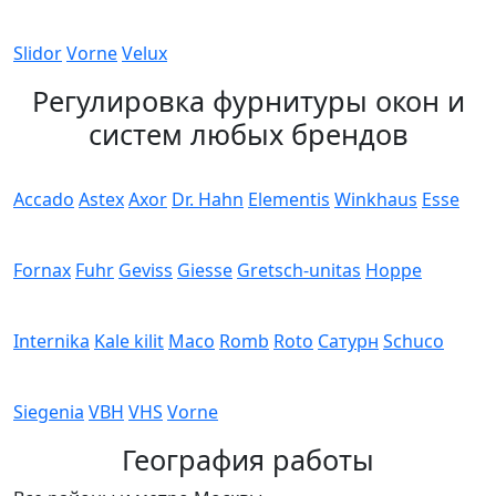
Slidor
Vorne
Velux
Регулировка фурнитуры окон и
систем любых брендов
Accado
Astex
Axor
Dr. Hahn
Elementis
Winkhaus
Esse
Fornax
Fuhr
Geviss
Giesse
Gretsch-unitas
Hoppe
Internika
Kale kilit
Maco
Romb
Roto
Сатурн
Schuco
Siegenia
VBH
VHS
Vorne
География работы