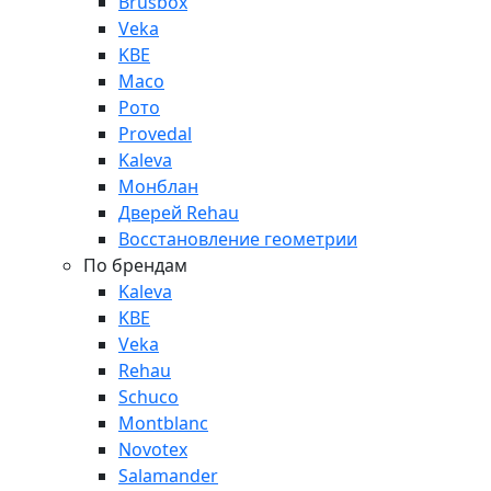
Brusbox
Veka
KBE
Maco
Рото
Provedal
Kaleva
Монблан
Дверей Rehau
Восстановление геометрии
По брендам
Kaleva
KBE
Veka
Rehau
Schuco
Montblanc
Novotex
Salamander