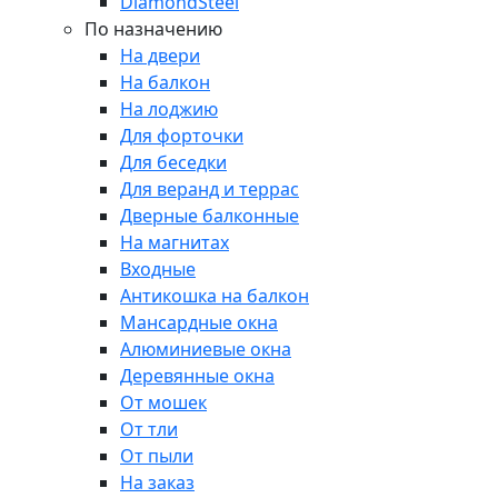
DiamondSteel
По назначению
На двери
На балкон
На лоджию
Для форточки
Для беседки
Для веранд и террас
Дверные балконные
На магнитах
Входные
Антикошка на балкон
Мансардные окна
Алюминиевые окна
Деревянные окна
От мошек
От тли
От пыли
На заказ