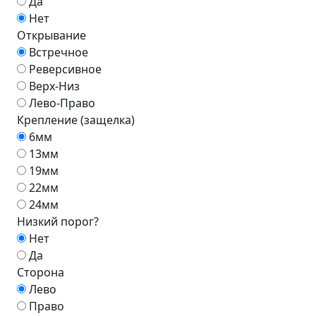
Да
Нет
Открывание
Встречное
Реверсивное
Верх-Низ
Лево-Право
Крепление (защелка)
6мм
13мм
19мм
22мм
24мм
Низкий порог?
Нет
Да
Сторона
Лево
Право