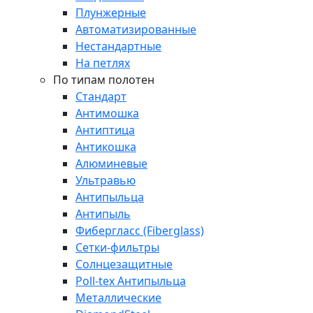
Плунжерные
Автоматизированные
Нестандартные
На петлях
По типам полотен
Стандарт
Антимошка
Антиптица
Антикошка
Алюминевые
Ультравью
Антипыльца
Антипыль
Фибергласс (Fiberglass)
Сетки-фильтры
Солнцезащитные
Poll-tex Антипыльца
Металлические