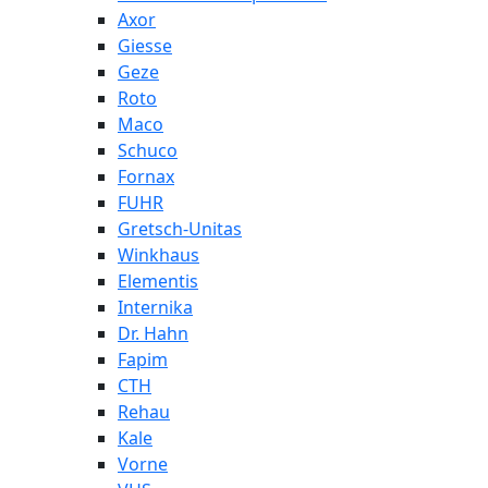
Axor
Giesse
Geze
Roto
Maco
Schuco
Fornax
FUHR
Gretsch-Unitas
Winkhaus
Elementis
Internika
Dr. Hahn
Fapim
СТН
Rehau
Kale
Vorne