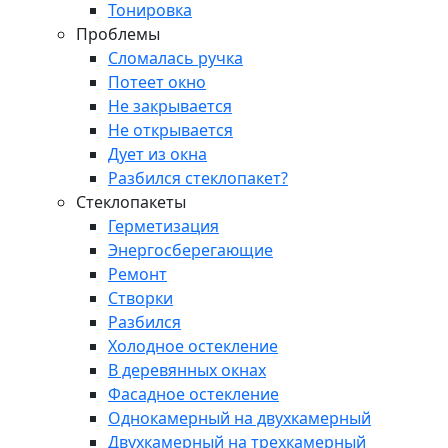
Тонировка
Проблемы
Сломалась ручка
Потеет окно
Не закрывается
Не открывается
Дует из окна
Разбился стеклопакет?
Стеклопакеты
Герметизация
Энергосберегающие
Ремонт
Створки
Разбился
Холодное остекление
В деревянных окнах
Фасадное остекление
Однокамерный на двухкамерный
Двухкамерный на трехкамерный